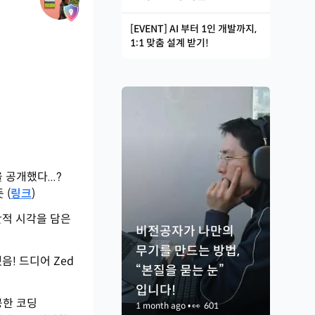
[EVENT] AI 부터 1인 개발까지,
1:1 맞춤 설계 받기!
 공개했다...?
 (
링크
)
판적 시각을 담은
비전공자가 나만의
무기를 만드는 방법,
음! 드디어 Zed
“본질을 묻는 눈”
입니다!
제공한 코딩
1 month ago
•
👀
601