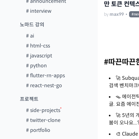
#
announcement
만 토큰 컨텍
#
interview
by
max99
•
#
ne
노마드 강의
#
ai
#
html-css
#
javascript
#따끈따끈한
#
python
#
flutter-rn-apps
🚀 Subq
#
react-nest-go
검색 벤치마크에
🪤 에이전
프로젝트
글. 요즘 에이
#
side-projects
🚀 5년의 
#
twitter-clone
붐이 오나요...?
#
portfolio
🎨 Clau