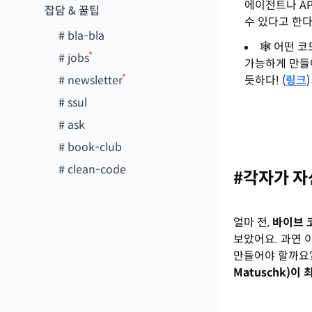
에이전트나 A
잡담 & 꿀팁
수 있다고 한다.
#
bla-bla
🕸️ 어떤
#
jobs
가능하게 만들어
#
newsletter
듯하다! (
링크
)
#
ssul
#
ask
#
book-club
#
clean-code
#각자가 자
얼마 전,
바이브 
보았어요. 과연 
만들어야 할까요?
Matuschk)이