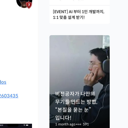
[EVENT] AI 부터 1인 개발까지,
1:1 맞춤 설계 받기!
dos
비전공자가 나만의
62603435
무기를 만드는 방법,
“본질을 묻는 눈”
입니다!
1 month ago
•
👀
591