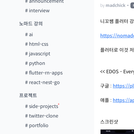
#
announcement
by
madchick
•
#
interview
니꼬쌤 플러터 
노마드 강의
#
ai
https://nomadc
#
html-css
플러터로 이것 저
#
javascript
#
python
<< EDOS - Eve
#
flutter-rn-apps
#
react-nest-go
구글 :
https://
프로젝트
애플 :
https://
#
side-projects
#
twitter-clone
스크린샷
#
portfolio