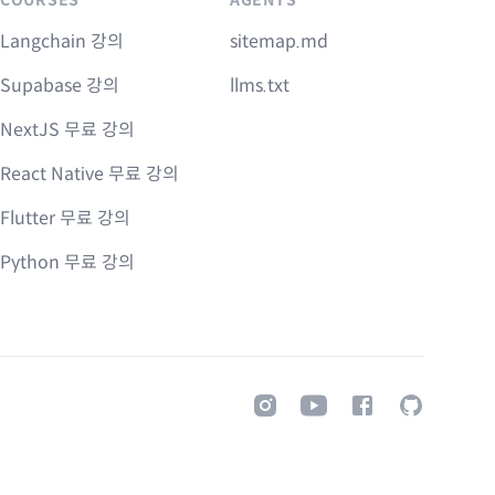
Langchain 강의
sitemap.md
Supabase 강의
llms.txt
NextJS 무료 강의
React Native 무료 강의
Flutter 무료 강의
Python 무료 강의
Instagram
Youtube
Facebook
GitHub