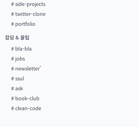
#
side-projects
#
twitter-clone
#
portfolio
잡담 & 꿀팁
#
bla-bla
#
jobs
#
newsletter
#
ssul
#
ask
#
book-club
#
clean-code