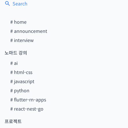
Search
#
home
#
announcement
#
interview
노마드 강의
#
ai
#
html-css
#
javascript
#
python
#
flutter-rn-apps
#
react-nest-go
프로젝트