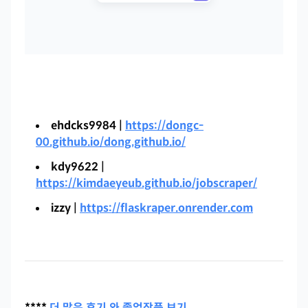
ehdcks9984 |
https://dongc-
00.github.io/dong.github.io/
kdy9622 |
https://kimdaeyeub.github.io/jobscraper/
izzy |
https://flaskraper.onrender.com
****
더 많은 후기 와 졸업작품 보기