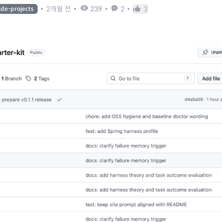
•
2개월 전
•
239
•
2
•
3
ide-projects