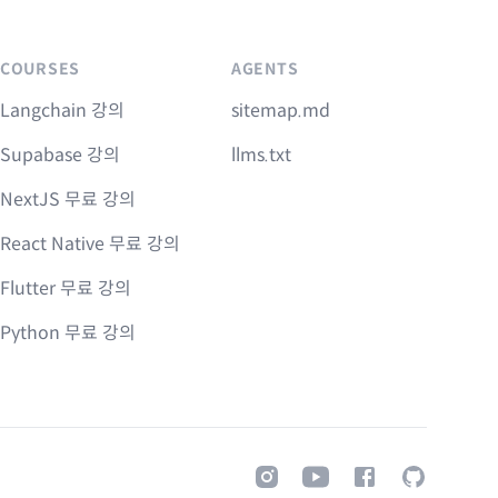
COURSES
AGENTS
Langchain 강의
sitemap.md
Supabase 강의
llms.txt
NextJS 무료 강의
React Native 무료 강의
Flutter 무료 강의
Python 무료 강의
Instagram
Youtube
Facebook
GitHub