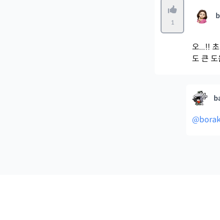
b
1
오...
도 큰 도
b
@bora