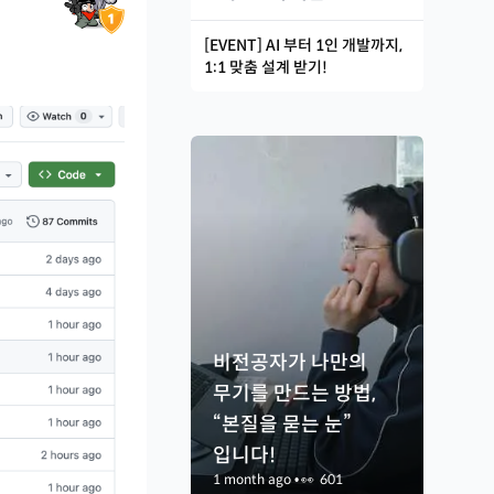
[EVENT] AI 부터 1인 개발까지,
1:1 맞춤 설계 받기!
비전공자가 나만의
무기를 만드는 방법,
“본질을 묻는 눈”
입니다!
1 month ago
•
👀
601