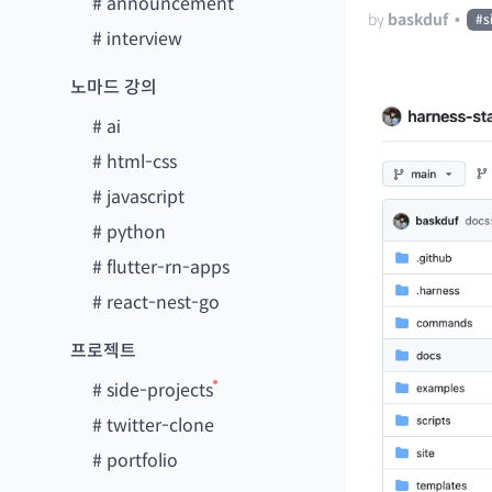
#
announcement
by
baskduf
•
#
s
#
interview
노마드 강의
#
ai
#
html-css
#
javascript
#
python
#
flutter-rn-apps
#
react-nest-go
프로젝트
#
side-projects
#
twitter-clone
#
portfolio