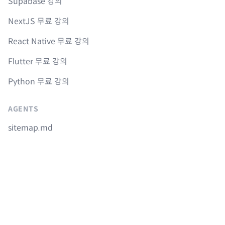
Supabase 강의
NextJS 무료 강의
React Native 무료 강의
Flutter 무료 강의
Python 무료 강의
AGENTS
sitemap.md
llms.txt
Instagram
Youtube
Facebook
GitHub
© 2017-
2026
Nomad Company. All rights reserved.