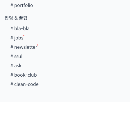
#
portfolio
잡담 & 꿀팁
#
bla-bla
#
jobs
#
newsletter
#
ssul
#
ask
#
book-club
#
clean-code