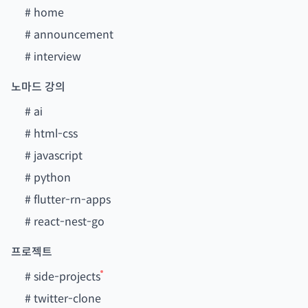
#
home
#
announcement
#
interview
노마드 강의
#
ai
#
html-css
#
javascript
#
python
#
flutter-rn-apps
#
react-nest-go
프로젝트
#
side-projects
#
twitter-clone