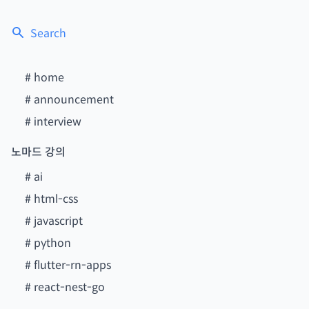
Search
#
home
#
announcement
#
interview
노마드 강의
#
ai
#
html-css
#
javascript
#
python
#
flutter-rn-apps
#
react-nest-go