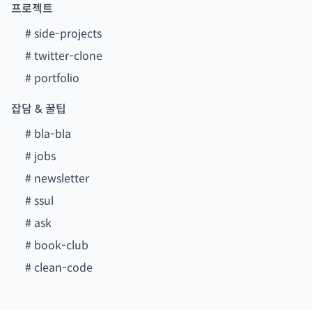
프로젝트
#
side-projects
#
twitter-clone
#
portfolio
잡담 & 꿀팁
#
bla-bla
#
jobs
#
newsletter
#
ssul
#
ask
#
book-club
#
clean-code