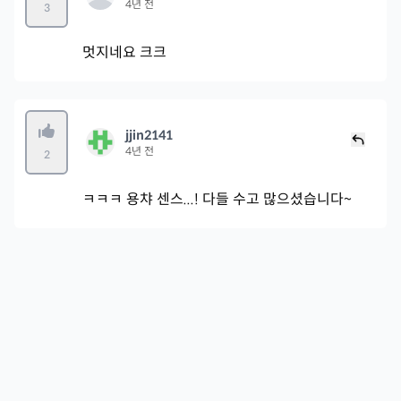
4년 전
3
멋지네요 크크
jjin2141
4년 전
2
ㅋㅋㅋ 용챠 센스...! 다들 수고 많으셨습니다~