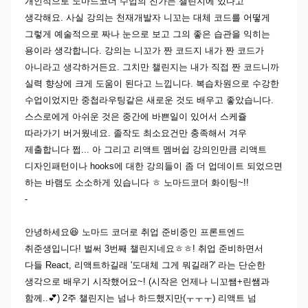
개인적으로 노마드코더 수업의 진가는 챌린지에 있다고
생각해요. 사실 강의는 천재개발자 니꼬는 대체 코드를 어떻게
그렇게 예술적으로 짜나 눈으로 보고 그의 좋은 습관을 익히는
용이라 생각합니다. 강의는 니꼬가 짠 코드지 내가 짠 코드가
아니라고 생각하거든요. 그치만 챌린지는 내가 직접 짠 코드니까
실력 향상에 크게 도움이 된다고 느낍니다. 복습차원으로 수강한
수업이었지만 중첩라우팅같은 새로운 것도 배우고 좋았습니다.
스스로에게 아쉬운 것은 중간에 바쁜일이 있어서 스케쥴
따라가기 버거웠네요. 졸작도 최소요건만 충족해서 겨우
제출합니다 쩝... 아 그리고 리액트 멤버쉽 강의인만큼 리액트
디자인패턴이나 hooks에 대한 강의들이 좀 더 업데이트 되었으면
하는 바램도 소소하게 있습니다 ㅎ 노마드코더 화이팅~!!
-
안녕하세요😆 노마드 코더로 취업 준비중인 프론트엔드
취준생입니다! 벌써 3번째 챌린지네요ㅎㅎ! 취업 준비하면서
다들 React, 리액트하길래 '도대체 그게 뭐길래?' 라는 단순한
생각으로 배우기 시작했어요~! (시작은 언제나 니꼬쌤+린쌤과
함께..💕) 2주 챌린지는 넘나 하드했지만(ㅜㅜㅜ) 리액트 넘