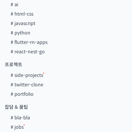
#
ai
#
html-css
#
javascript
#
python
#
flutter-rn-apps
#
react-nest-go
프로젝트
#
side-projects
#
twitter-clone
#
portfolio
잡담 & 꿀팁
#
bla-bla
#
jobs