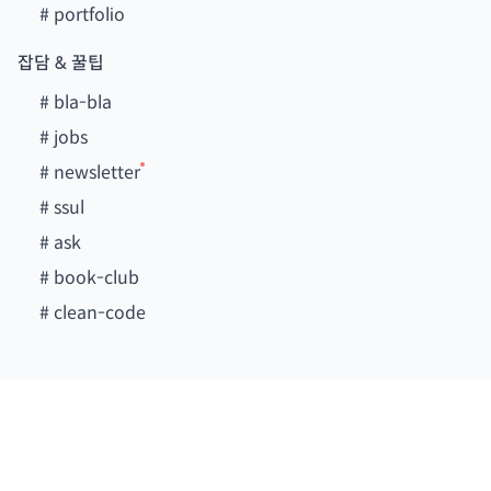
#
portfolio
잡담 & 꿀팁
#
bla-bla
#
jobs
#
newsletter
#
ssul
#
ask
#
book-club
#
clean-code