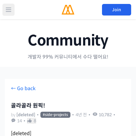
Join
Community
개발자 99% 커뮤니티에서 수다 떨어요!
← Go back
골라골라 원픽!
by
[deleted]
•
•
4년 전
•
10,782
•
#
side-projects
14
•
8
[deleted]