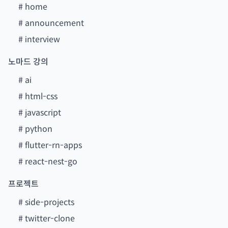
#
home
#
announcement
#
interview
노마드 강의
#
ai
#
html-css
#
javascript
#
python
#
flutter-rn-apps
#
react-nest-go
프로젝트
#
side-projects
#
twitter-clone