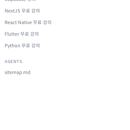
NextJS 무료 강의
React Native 무료 강의
Flutter 무료 강의
Python 무료 강의
AGENTS
sitemap.md
llms.txt
Instagram
Youtube
Facebook
GitHub
© 2017-
2026
Nomad Company. All rights reserved.