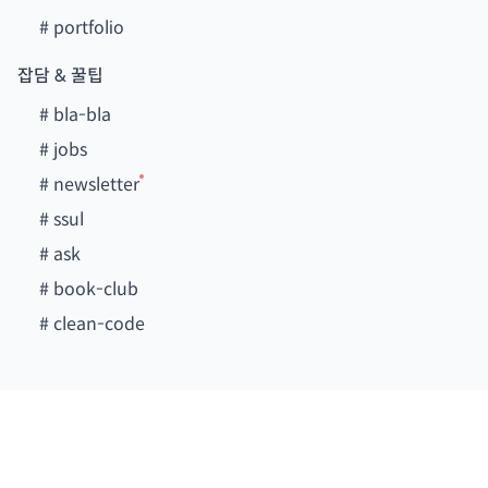
#
portfolio
잡담 & 꿀팁
#
bla-bla
#
jobs
#
newsletter
#
ssul
#
ask
#
book-club
#
clean-code