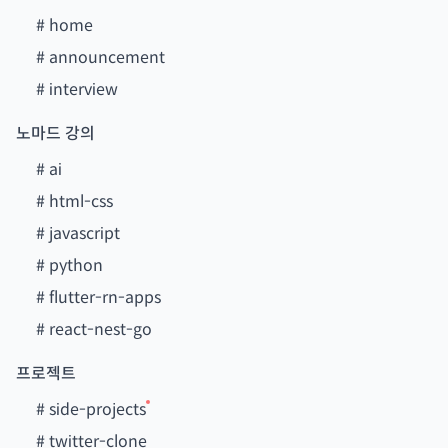
#
home
#
announcement
#
interview
노마드 강의
#
ai
#
html-css
#
javascript
#
python
#
flutter-rn-apps
#
react-nest-go
프로젝트
#
side-projects
#
twitter-clone