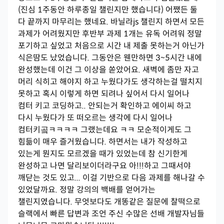
(진심 1주동안 하루종일 챌린지만 했습니다) 어쨌든 둘
다 끝까지 마무리는 했네요. 바닐라js 챌린지 하면서 모든
과제가 어려웠지만 후반부 과제 1개는 유독 어려워 정말
포기하고 싶었고 처음으로 시간 내 제출 못하는거 아닌가
식은땀도 났었습니다. 그동안은 웬만하면 3~5시간 내에
완성했는데 이건 그 이상을 쏟았어요. 새벽에 좀만 자고
머리 식히고 해야지 하고 누웠다가도 생각하는걸 떨치지
못하고 혹시 이렇게 하면 되려나 싶어서 다시 일어나
컴터 키고 코딩하고.. 안되는거 확인하고 에이씨 하고
다시 누웠다가 또 떠오르는 생각에 다시 일어나
컴터키곸ㅋㅋㅋㅋ 그랬는데요 ㅋㅋ 모순적이게도 그
힘듦이 매우 즐거웠습니다. 하면서는 내가 작성하고
있는게 뭔지도 모르겠을 때가 있었는데 참 신기한게
완성하고 나면 달리보이더라구요 아!!!하고 그때서야
깨닫는 것도 있고... 이걸 기반으로 다음 과제를 해나갈 수
있었달까요. 정말 강의의 백배를 얻어가는
챌린지였습니다. 무엇보다도 개똥같은 질문에 찰떡으로
슬랙에서 빠른 답변과 조언 주신 수많은 선배 개발자님들