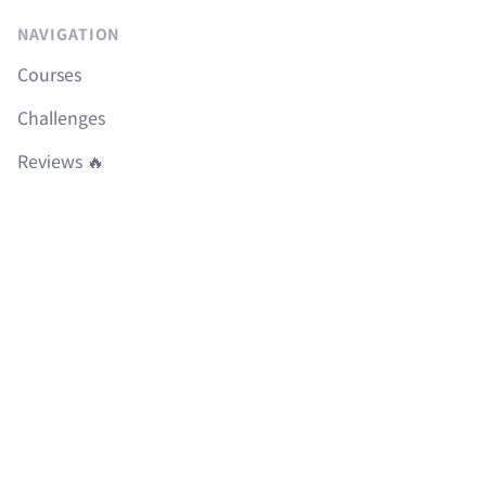
NAVIGATION
Courses
Challenges
Reviews 🔥
Community
FAQ
Roadmap
Boilerplates
LEGAL
이용약관
개인정보취급방침