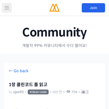
Join
Community
개발자 99% 커뮤니티에서 수다 떨어요!
← Go back
1장 클린코드 를 읽고
by
cjsn92
•
•
4년 전
•
754
•
1
#
clean-code