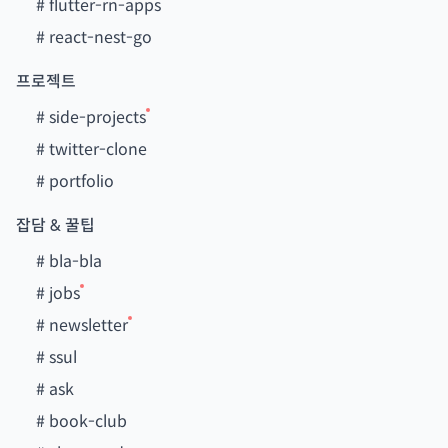
#
flutter-rn-apps
#
react-nest-go
프로젝트
#
side-projects
#
twitter-clone
#
portfolio
잡담 & 꿀팁
#
bla-bla
#
jobs
#
newsletter
#
ssul
#
ask
#
book-club