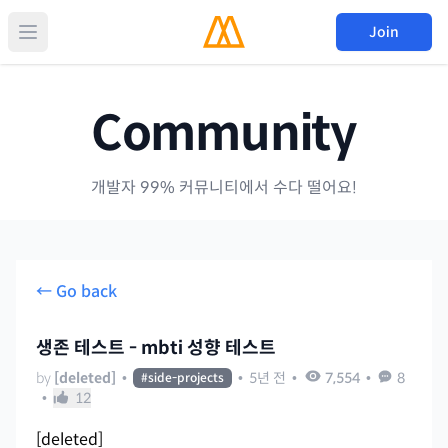
Join
Community
개발자 99% 커뮤니티에서 수다 떨어요!
← Go back
생존 테스트 - mbti 성향 테스트
by
[deleted]
•
•
5년 전
•
7,554
•
8
#
side-projects
•
12
[deleted]