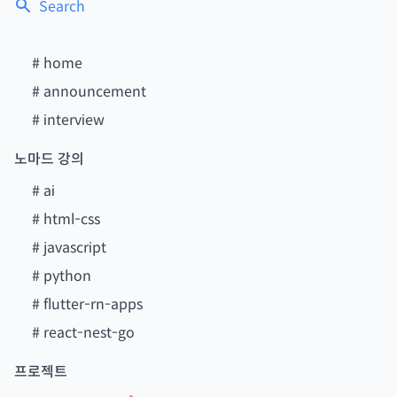
Search
#
home
#
announcement
#
interview
노마드 강의
#
ai
#
html-css
#
javascript
#
python
#
flutter-rn-apps
#
react-nest-go
프로젝트