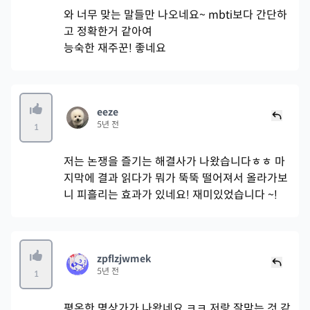
와 너무 맞는 말들만 나오네요~ mbti보다 간단하
고 정확한거 같아여
능숙한 재주꾼! 좋네요
eeze
5년 전
1
저는 논쟁을 즐기는 해결사가 나왔습니다ㅎㅎ 마
지막에 결과 읽다가 뭐가 뚝뚝 떨어져서 올라가보
니 피흘리는 효과가 있네요! 재미있었습니다 ~!
zpflzjwmek
5년 전
1
평온한 명상가가 나왔네요 ㅋㅋ 저랑 잘맞는 것 같