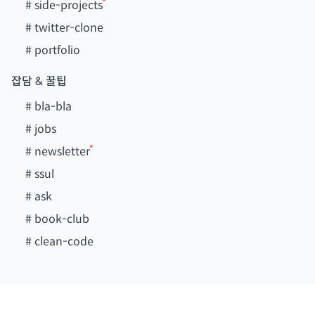
#
side-projects
#
twitter-clone
#
portfolio
잡담 & 꿀팁
#
bla-bla
#
jobs
#
newsletter
#
ssul
#
ask
#
book-club
#
clean-code