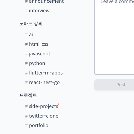
#
announcement
#
interview
노마드 강의
#
ai
#
html-css
#
javascript
#
python
#
flutter-rn-apps
#
react-nest-go
Post
프로젝트
#
side-projects
#
twitter-clone
#
portfolio