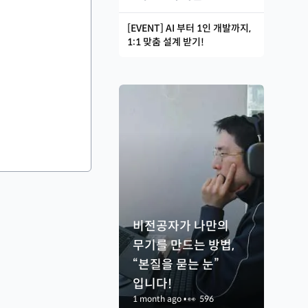
[EVENT] AI 부터 1인 개발까지,
1:1 맞춤 설계 받기!
비전공자가 나만의
무기를 만드는 방법,
“본질을 묻는 눈”
입니다!
1 month ago
•
👀
596