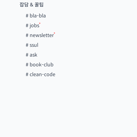
잡담 & 꿀팁
#
bla-bla
#
jobs
#
newsletter
#
ssul
#
ask
#
book-club
#
clean-code