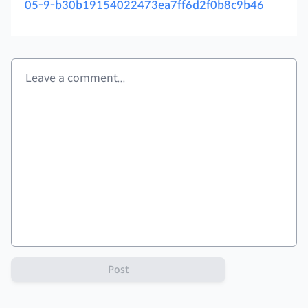
05-9-b30b19154022473ea7ff6d2f0b8c9b46
Post