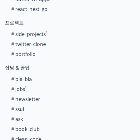
#
react-nest-go
프로젝트
#
side-projects
#
twitter-clone
#
portfolio
잡담 & 꿀팁
#
bla-bla
#
jobs
#
newsletter
#
ssul
#
ask
#
book-club
#
clean-code