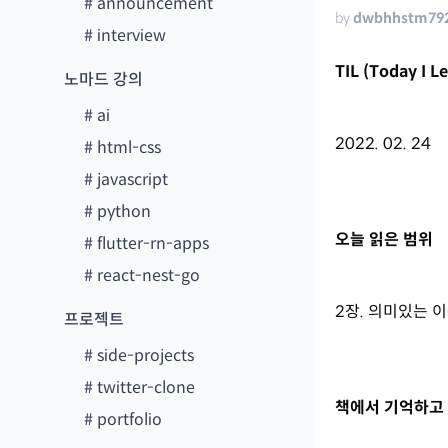
#
announcement
by
dwbhhstm79
#
interview
TIL (Today I 
노마드 강의
#
ai
2022. 02. 24
#
html-css
#
javascript
#
python
오늘 읽은 범위
#
flutter-rn-apps
#
react-nest-go
2장. 의미있는 
프로젝트
#
side-projects
#
twitter-clone
책에서 기억하고 
#
portfolio