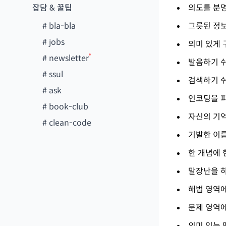
잡담 & 꿀팁
의도를 분
#
bla-bla
그릇된 정
#
jobs
의미 있게
#
newsletter
발음하기 
#
ssul
검색하기 
#
ask
인코딩을 
#
book-club
자신의 기
#
clean-code
기발한 이
한 개념에 
말장난을 
해법 영역
문제 영역
의미 있는