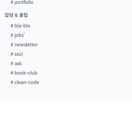
#
portfolio
잡담 & 꿀팁
#
bla-bla
#
jobs
#
newsletter
#
ssul
#
ask
#
book-club
#
clean-code