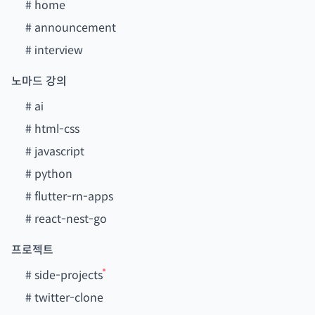
#
home
#
announcement
#
interview
노마드 강의
#
ai
#
html-css
#
javascript
#
python
#
flutter-rn-apps
#
react-nest-go
프로젝트
#
side-projects
#
twitter-clone