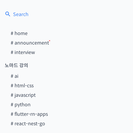
Search
#
home
#
announcement
#
interview
노마드 강의
#
ai
#
html-css
#
javascript
#
python
#
flutter-rn-apps
#
react-nest-go