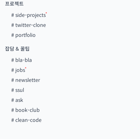
프로젝트
#
side-projects
#
twitter-clone
#
portfolio
잡담 & 꿀팁
#
bla-bla
#
jobs
#
newsletter
#
ssul
#
ask
#
book-club
#
clean-code