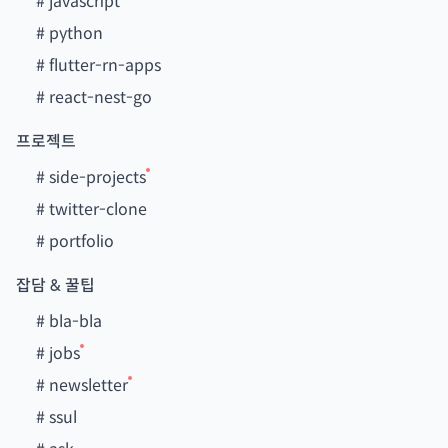
#
javascript
#
python
#
flutter-rn-apps
#
react-nest-go
프로젝트
#
side-projects
#
twitter-clone
#
portfolio
잡담 & 꿀팁
#
bla-bla
#
jobs
#
newsletter
#
ssul