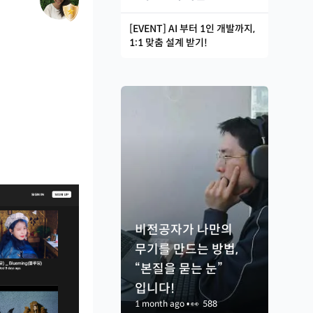
[EVENT] AI 부터 1인 개발까지,
1:1 맞춤 설계 받기!
비전공자가 나만의
무기를 만드는 방법,
“본질을 묻는 눈”
입니다!
1 month ago
•
👀
588