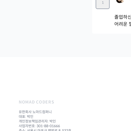
1
졸업하신
어려운 
NOMAD CODERS
유한회사 노마드컴퍼니
대표: 박인
개인정보책임관리자: 박인
사업자번호: 301-88-01666
주소: 서울시 마포구 백범로 8, 532호