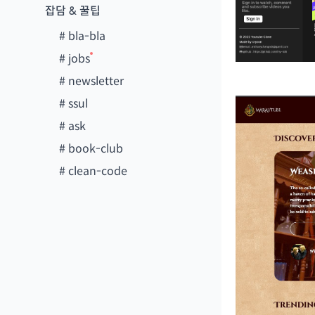
잡담 & 꿀팁
#
bla-bla
#
jobs
#
newsletter
#
ssul
#
ask
#
book-club
#
clean-code