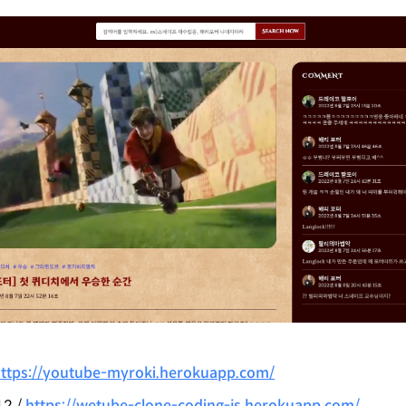
ttps://youtube-myroki.herokuapp.com/
12 /
https://wetube-clone-coding-js.herokuapp.com/