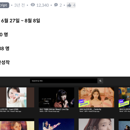
•
3년 전
•
12,340
•
2
•
4
cript
 6월 27일 ~ 8월 8일
0 명
38 명
 완성작