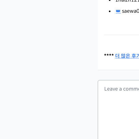
👑
saewa0
****
더 많은 후