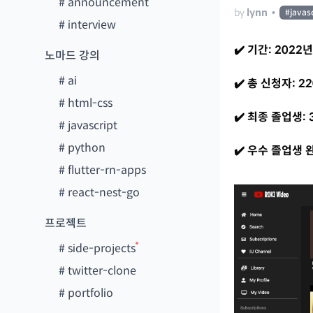
#
announcement
by
lynn
•
#
javas
#
interview
✔️ 기간: 2022년
노마드 강의
#
ai
✔️ 총 신청자: 22
#
html-css
✔️ 최종 졸업생: 
#
javascript
#
python
✔️ 우수 졸업생
#
flutter-rn-apps
#
react-nest-go
프로젝트
#
side-projects
#
twitter-clone
#
portfolio