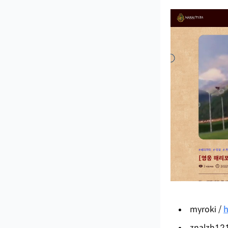
myroki /
h
znalzh12