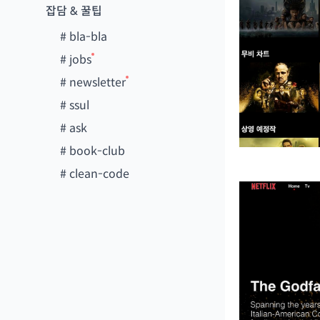
잡담 & 꿀팁
#
bla-bla
#
jobs
#
newsletter
#
ssul
#
ask
#
book-club
#
clean-code