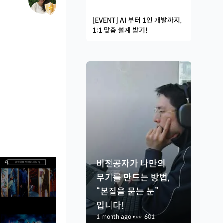
[EVENT] AI 부터 1인 개발까지,
1:1 맞춤 설계 받기!
비전공자가 나만의
무기를 만드는 방법,
“본질을 묻는 눈”
입니다!
1 month ago
•
👀
601