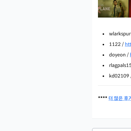
wlarkspur
1122 /
ht
doyeon /
rlagpals1
kd02109 
****
더 많은 후