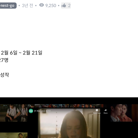
•
3년 전
•
9,250
•
2
-nest-go
 2월 6일 ~ 2월 21일
27명
완성작