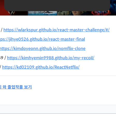
 /
https://wlarkspur.github.io/react-master-challenge/#/
tps://jihye0526.github.io/react-master-final
https://kimdoyeonn.github.io/nomflix-clone
59 /
https://kimhyemin9988.github.io/my-recoil/
/
https://kd02109.github.io/ReactNetflix/
기 와 졸업작품 보기