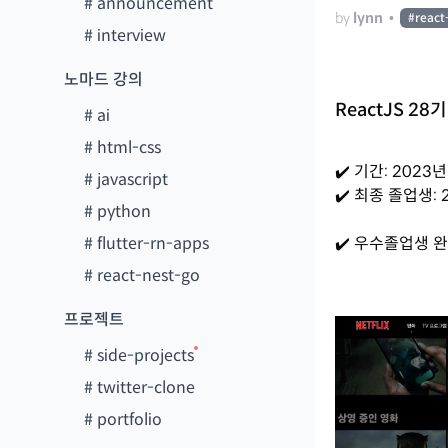
#
announcement
by
lynn
•
#
react
#
interview
노마드 강의
ReactJS 28기
#
ai
#
html-css
✔️ 기간: 2023년
#
javascript
✔️ 최종 졸업생: 
#
python
#
flutter-rn-apps
✔️ 우수졸업생 
#
react-nest-go
프로젝트
#
side-projects
#
twitter-clone
#
portfolio