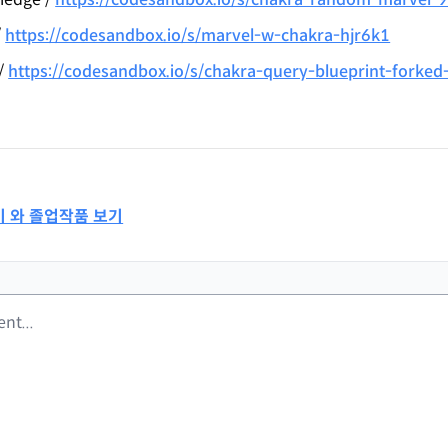
/
https://codesandbox.io/s/marvel-w-chakra-hjr6k1
/
https://codesandbox.io/s/chakra-query-blueprint-forke
기 와 졸업작품 보기