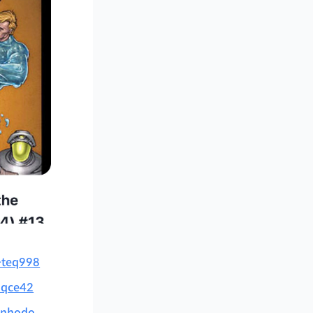
d-teq998
2qce42
9nhodo