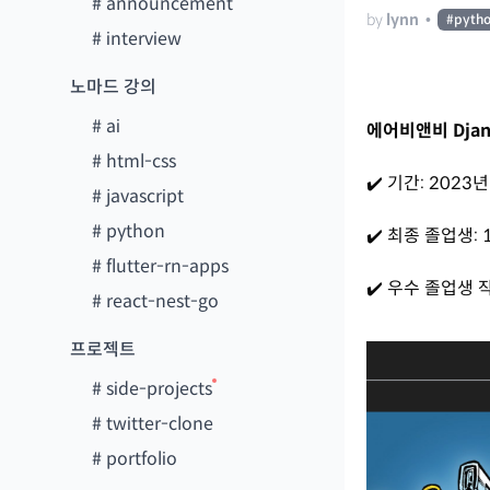
#
announcement
by
lynn
•
#
pyth
#
interview
노마드 강의
#
ai
에어비앤비 Djan
#
html-css
✔️ 기간: 2023년
#
javascript
#
python
✔️ 최종 졸업생: 
#
flutter-rn-apps
✔️ 우수 졸업생 
#
react-nest-go
프로젝트
#
side-projects
#
twitter-clone
#
portfolio