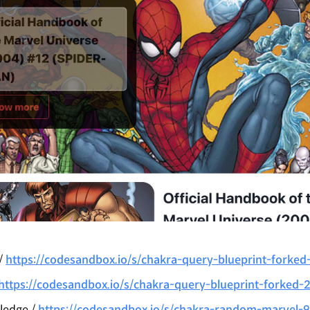
/
https://codesandbox.io/s/chakra-query-blueprint-forke
https://codesandbox.io/s/chakra-query-blueprint-forked-
ledge /
https://codesandbox.io/s/chakra-random-marvel-