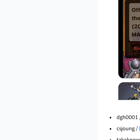
dgh0001 
csjoung /
takeknow