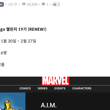
•
3년 전
•
10,358
•
1
•
2
on
go 챌린지 19기 (RENEW!)
 1월 30일 ~ 2월 27일
16명
작품