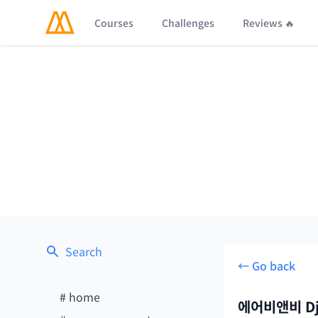
Courses
Challenges
Reviews 🔥
Search
← Go back
#
home
에어비앤비 Dj