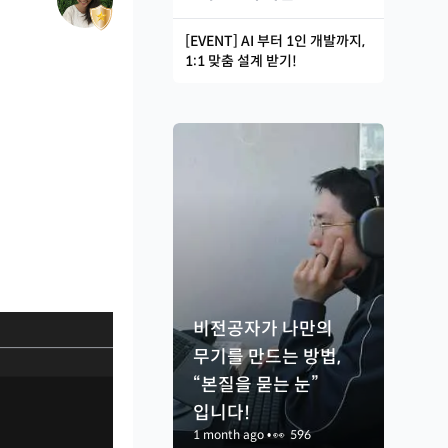
[EVENT] AI 부터 1인 개발까지,
1:1 맞춤 설계 받기!
비전공자가 나만의
무기를 만드는 방법,
“본질을 묻는 눈”
입니다!
1 month ago
•
👀
596