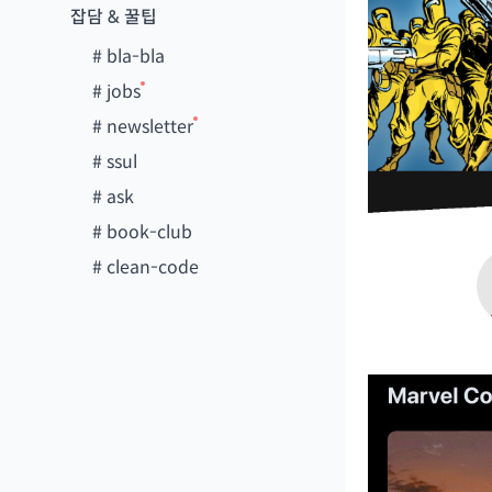
잡담 & 꿀팁
#
bla-bla
#
jobs
#
newsletter
#
ssul
#
ask
#
book-club
#
clean-code