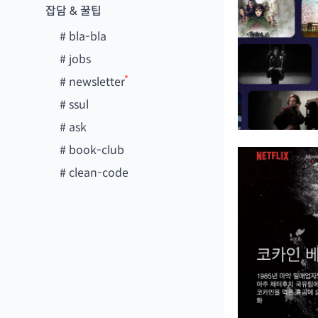
잡담 & 꿀팁
#
bla-bla
#
jobs
#
newsletter
#
ssul
#
ask
#
book-club
#
clean-code