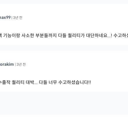
max99
|
3년 전
색 기능이랑 사소한 부분들까지 다들 퀄리티가 대단하네요...! 수고하
orakim
|
3년 전
수졸작 퀄리티 대박... 다들 너무 수고하셨습니다!!