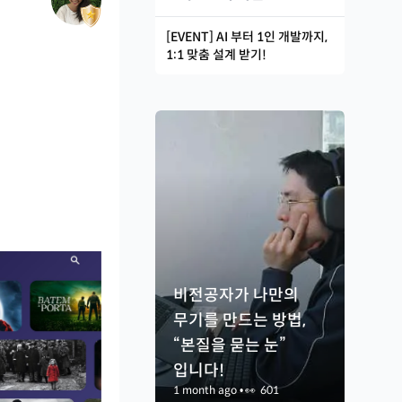
[EVENT] AI 부터 1인 개발까지,
1:1 맞춤 설계 받기!
비전공자가 나만의
무기를 만드는 방법,
“본질을 묻는 눈”
입니다!
1 month ago
•
👀
601