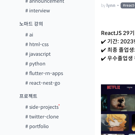
#
announcement
by
lynn
•
#
react
#
interview
노마드 강의
ReactJS 29기
#
ai
✔️ 기간: 202
#
html-css
✔️ 최종 졸업생
#
javascript
✔️ 우수졸업생
#
python
#
flutter-rn-apps
#
react-nest-go
프로젝트
#
side-projects
#
twitter-clone
#
portfolio