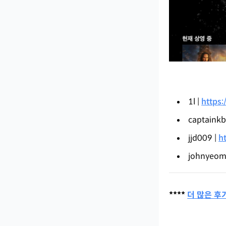
1l |
https:
captainkb
jjd009 |
h
johnyeom
****
더 많은 후