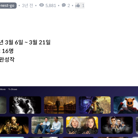
•
3년 전
•
5,881
•
2
•
1
-nest-go
3년 3월 6일 ~ 3월 21일
: 16명
 완성작