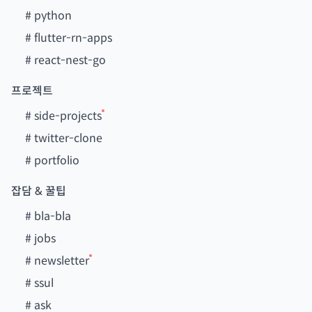
#
python
#
flutter-rn-apps
#
react-nest-go
프로젝트
#
side-projects
#
twitter-clone
#
portfolio
잡담 & 꿀팁
#
bla-bla
#
jobs
#
newsletter
#
ssul
#
ask