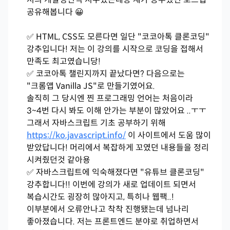
공유해봅니다 😀
✅ HTML, CSS도 모른다면 일단 "코코아톡 클론코딩"
강추입니다! 저는 이 강의를 시작으로 코딩을 접해서
만족도 최고였습니당!
코코아톡 챌린지까지 끝났다면? 다음으로는
✅
"크롬앱 Vanilla JS"로 만들기였어요.
솔직히 그 당시엔 찐 프로그래밍 언어는 처음이라
3~4번 다시 봐도 이해 안가는 부분이 많았어요 ..ㅜㅜ
그래서 자바스크립트 기초 공부하기 위해
https://ko.javascript.info/
이 사이트에서 도움 많이
받았답니다! 머리에서 복잡하게 꼬였던 내용들을 정리
시켜줬던것 같아용
자바스크립트에 익숙해졌다면 "유튜브 클론코딩"
✅
강추합니다!! 이번에 강의가 새로 업데이트 되면서
복습시간도 굉장히 많아지고, 특히나 웹팩..!
이부분에서 오류안나고 착착 진행됐는데 넘나리
좋아졌습니다. 저는 프론트엔드 분야로 취업하면서