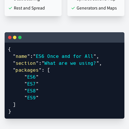
Rest and Spread
Generators and Maps
{
"
name
":"
ES6 Once and for All
",
"
section
":"
What are we using?
",
"
packages
": [
"
ES6
"
"
ES7
"
"
ES8
"
"
ES9
"
]
}