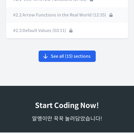
#2.2 Arrow Functions in the Real World (12:35)
#2.3 Default Values (03:11)
See all (
15
) sections
Start Coding Now!
알멩이만 꾹꾹 눌러담았습니다!