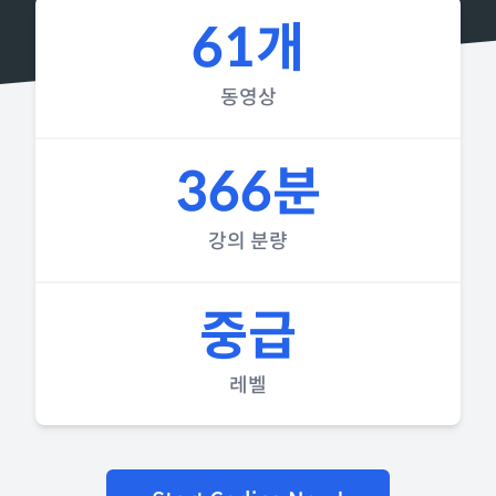
61개
동영상
366분
강의 분량
중급
레벨