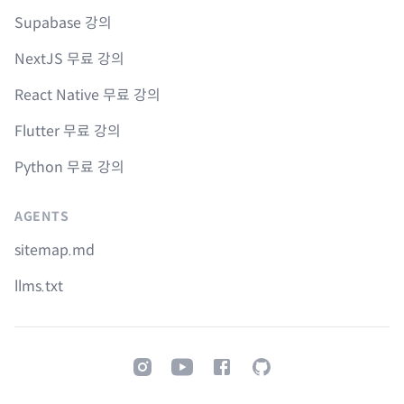
Supabase 강의
NextJS 무료 강의
React Native 무료 강의
Flutter 무료 강의
Python 무료 강의
AGENTS
sitemap.md
llms.txt
Instagram
Youtube
Facebook
GitHub