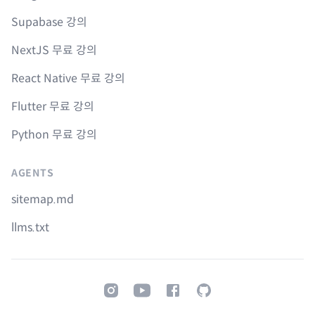
Supabase 강의
NextJS 무료 강의
React Native 무료 강의
Flutter 무료 강의
Python 무료 강의
AGENTS
sitemap.md
llms.txt
Instagram
Youtube
Facebook
GitHub