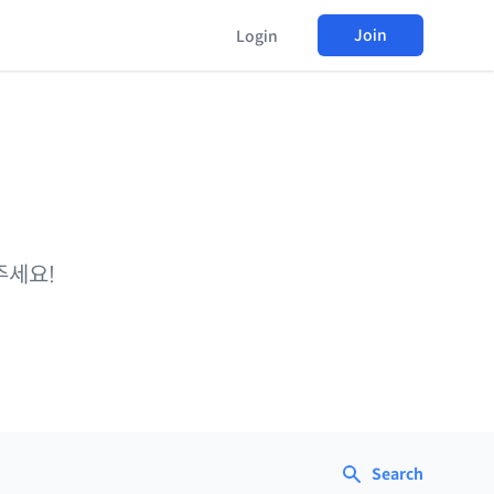
Join
Login
주세요!
Search