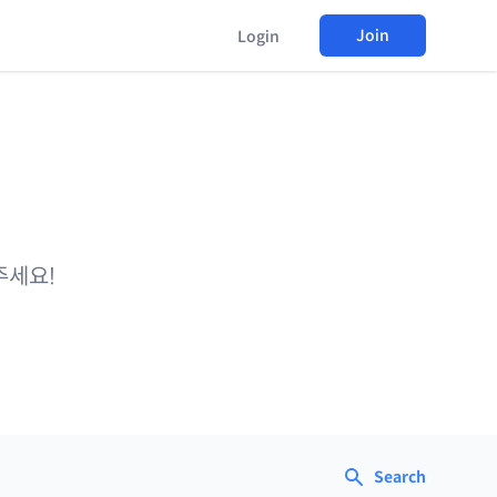
Join
Login
주세요!
Search