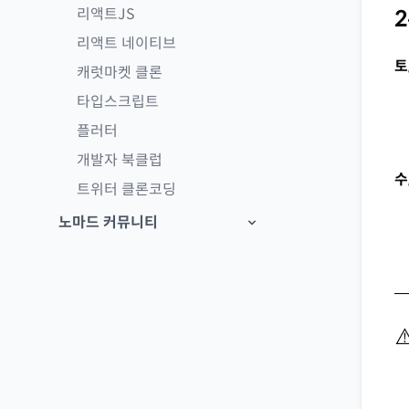
리액트JS
리액트 네이티브
토
캐럿마켓 클론
타입스크립트
플러터
개발자 북클럽
수
트위터 클론코딩
노마드 커뮤니티
—