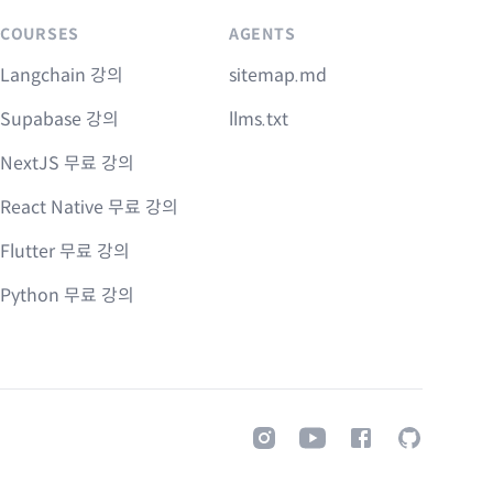
COURSES
AGENTS
Langchain 강의
sitemap.md
Supabase 강의
llms.txt
NextJS 무료 강의
React Native 무료 강의
Flutter 무료 강의
Python 무료 강의
Instagram
Youtube
Facebook
GitHub