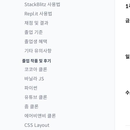
StackBlitz 사용법
1
Repl.it 사용법
금
채점 및 결과
졸업 기준
졸업생 혜택
기타 유의사항
일
졸업 작품 및 후기
코코아 클론
바닐라 JS
파이썬
수
유튜브 클론
줌 클론
에어비앤비 클론
CSS Layout