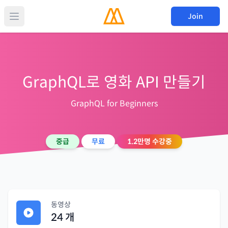
Join
GraphQL로 영화 API 만들기
GraphQL for Beginners
중급
무료
1.2만
명 수강중
동영상
24
개