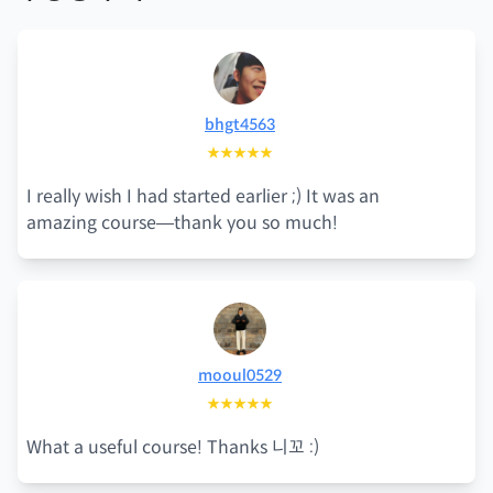
bhgt4563
★★★★★
I really wish I had started earlier ;) It was an
amazing course—thank you so much!
mooul0529
★★★★★
What a useful course! Thanks 니꼬 :)