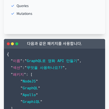
Queries
Mutations
다음과 같은 패키지를 사용합니다.
{
"
이름
":"
GraphQL로 영화 API 만들기
",
"
섹션
":"
무엇을 사용하나요??
",
"
패키지
": [
"
NodeJS
"
"
GraphQL
"
"
Apollo
"
"
GraphiQL
"
]