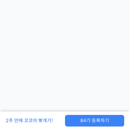
2주 안에 코코아 뽀개기!
84
기 등록하기