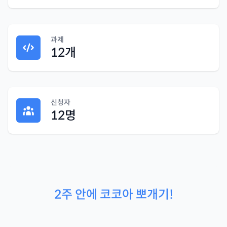
과제
12
개
신청자
12
명
2주 안에 코코아 뽀개기!