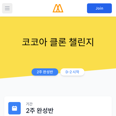
Join
코코아 클론 챌린지
2주 완성반
D-
2
시작
기간
2주 완성반