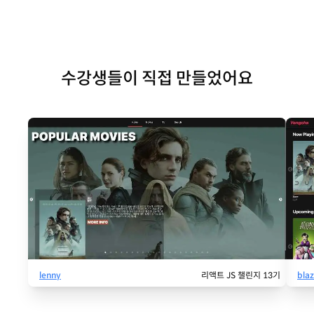
수강생들이 직접 만들었어요
lenny
리액트 JS 챌린지 13기
blaz