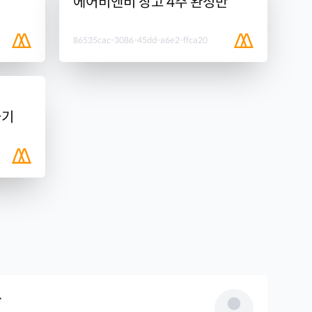
에어비앤비 장고 4주 완성반
86535cac-3086-45dd-a6e2-ffca20
들기
름