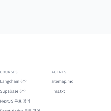
COURSES
AGENTS
Langchain 강의
sitemap.md
Supabase 강의
llms.txt
NextJS 무료 강의