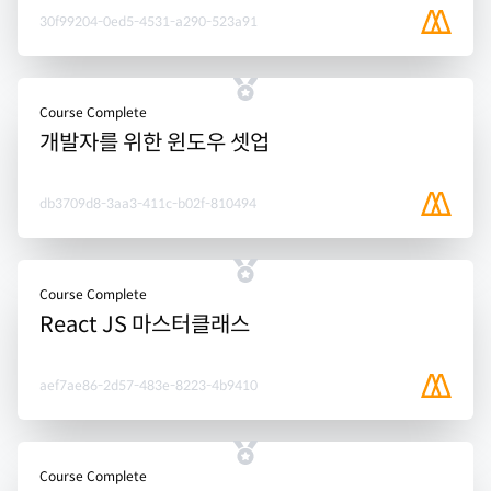
30f99204-0ed5-4531-a290-523a91
Course Complete
개발자를 위한 윈도우 셋업
db3709d8-3aa3-411c-b02f-810494
Course Complete
React JS 마스터클래스
aef7ae86-2d57-483e-8223-4b9410
Course Complete