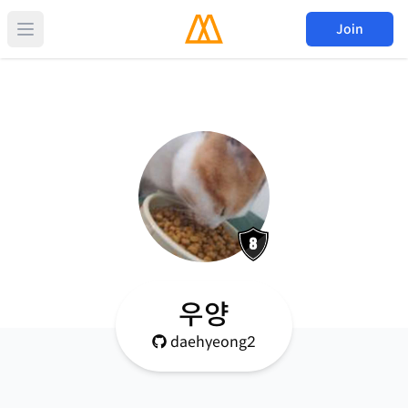
Join
우양
daehyeong2