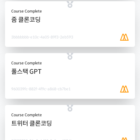
Course Complete
줌 클론코딩
3bbbbbbb-e10c-4a05-89f3-2eb593
Course Complete
풀스택 GPT
960039fc-882f-4f9c-a868-cb7be1
Course Complete
트위터 클론코딩