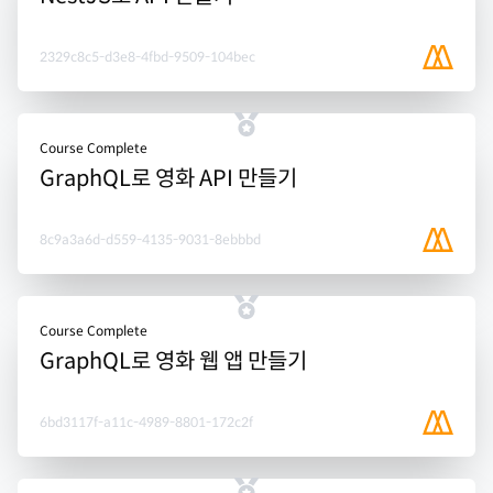
2329c8c5-d3e8-4fbd-9509-104bec
Course Complete
GraphQL로 영화 API 만들기
8c9a3a6d-d559-4135-9031-8ebbbd
Course Complete
GraphQL로 영화 웹 앱 만들기
6bd3117f-a11c-4989-8801-172c2f