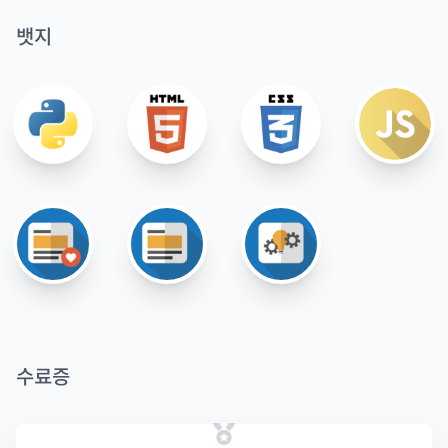
뱃지
수료증