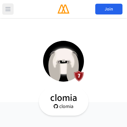
Join
clomia
clomia