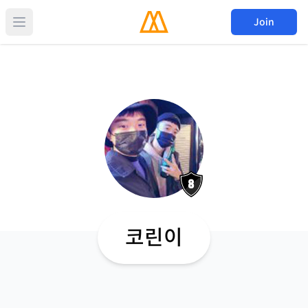
Join
코린이