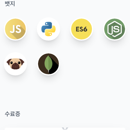
뱃지
수료증