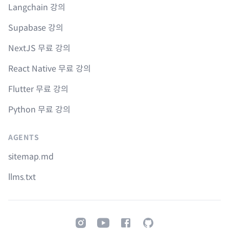
Langchain 강의
Supabase 강의
NextJS 무료 강의
React Native 무료 강의
Flutter 무료 강의
Python 무료 강의
AGENTS
sitemap.md
llms.txt
Instagram
Youtube
Facebook
GitHub