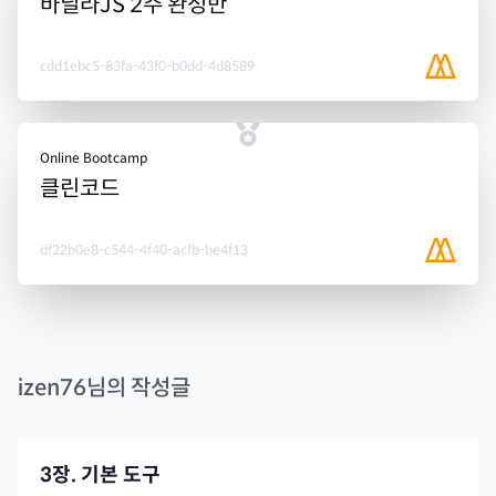
바닐라JS 2주 완성반
cdd1ebc5-83fa-43f0-b0dd-4d8589
Online Bootcamp
클린코드
df22b0e8-c544-4f40-acfb-be4f13
izen76
님의 작성글
3장. 기본 도구