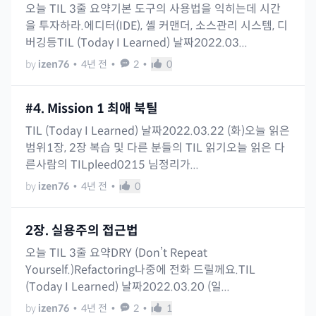
오늘 TIL 3줄 요약기본 도구의 사용법을 익히는데 시간
을 투자하라.에디터(IDE), 셸 커맨더, 소스관리 시스템, 디
버깅등TIL (Today I Learned) 날짜2022.03...
by
izen76
•
4년 전
•
2
•
0
#4. Mission 1 최애 북틸
TIL (Today I Learned) 날짜2022.03.22 (화)오늘 읽은
범위1장, 2장 복습 및 다른 분들의 TIL 읽기오늘 읽은 다
른사람의 TILpleed0215 님정리가...
by
izen76
•
4년 전
•
0
2장. 실용주의 접근법
오늘 TIL 3줄 요약DRY (Don’t Repeat
Yourself.)Refactoring나중에 전화 드릴께요.TIL
(Today I Learned) 날짜2022.03.20 (일...
by
izen76
•
4년 전
•
2
•
1