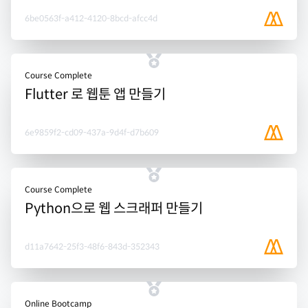
6be0563f-a412-4120-8bcd-afcc4d
Course Complete
Flutter 로 웹툰 앱 만들기
6e9859f2-cd09-437a-9d4f-d7b609
Course Complete
Python으로 웹 스크래퍼 만들기
d11a7642-25f3-48f6-843d-352343
Online Bootcamp