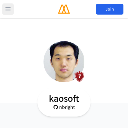
Join
kaosoft
nbright