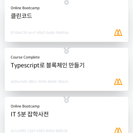
Online Bootcamp
클린코드
874b4c34-accf-4062-ba8e-bb69aa
Course Complete
Typescript로 블록체인 만들기
dd2ac4d5-d861-4696-8d44-306cfc
Online Bootcamp
IT 5분 잡학사전
dc1c4df0-126f-4383-8406-88fb18