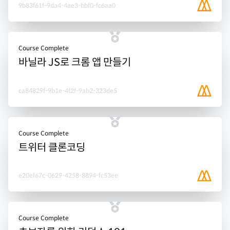
9b83f61f-9da4-4ae3-bbf0-fc6aa0
Course Complete
바닐라 JS로 크롬 앱 만들기
ca84829f-9b1e-4f2f-9ab2-323de5
Course Complete
트위터 클론코딩
e20ef67c-0629-4258-8894-fc53ee
Course Complete