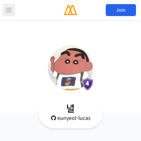
Join
녈
eunyeol-lucas