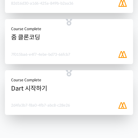
82d16d30-a1d6-425a-849b-b2aa36
Course Complete
줌 클론코딩
7f015ba6-e4f7-4ebe-bd73-66fcb7
Course Complete
Dart 시작하기
2d4fa3b7-f8a0-4fb7-abc8-c28e26