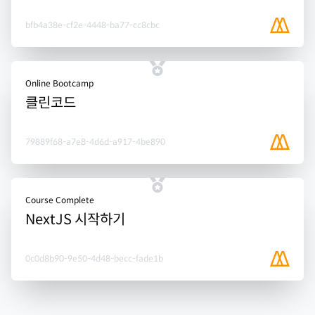
bfb4a38e-cf2e-4448-ba77-cc8cbc
Online Bootcamp
클린코드
79889f68-a7e8-4d6d-a917-4be890
Course Complete
NextJS 시작하기
0c0d8b90-9e50-4d48-becc-fade1b