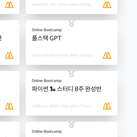
40baf224-20fc-405e-b56d-c0808b
Online Bootcamp
반
풀스택 GPT
6c9be698-30c6-4e0e-8e91-61631e
Online Bootcamp
파이썬 🐍 스터디 8주 완성반
2a88c1c1-8069-49dc-a2e0-f11ac1
Online Bootcamp