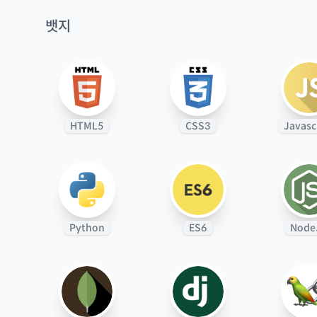
뱃지
HTML5
CSS3
Javasc
Python
ES6
Node