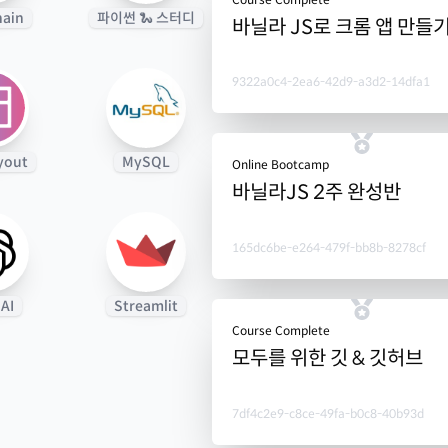
hain
파이썬 🐍 스터디
바닐라 JS로 크롬 앱 만들
9322a0c4-2ea6-42d9-a3d2-14dfa1
yout
MySQL
Online Bootcamp
바닐라JS 2주 완성반
165dc6be-e264-479f-bb8b-8278cf
AI
Streamlit
Course Complete
모두를 위한 깃 & 깃허브
7df4c2e9-c8ce-49fa-b0c8-40b93d