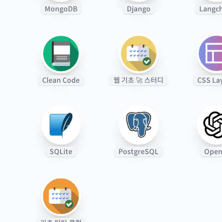
MongoDB
Django
Langc
Clean Code
웹 기초 🚀 스터디
CSS La
SQLite
PostgreSQL
Open