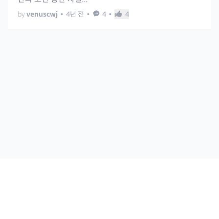
by
venuscwj
•
4년 전
•
4
•
4