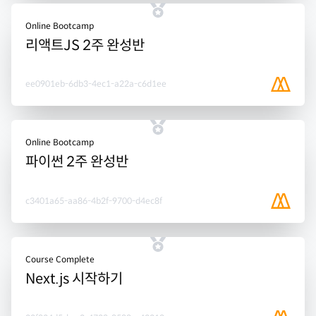
Online Bootcamp
리액트JS 2주 완성반
ee0901eb-6db3-4ec1-a22a-c6d1ee
Online Bootcamp
파이썬 2주 완성반
c3401a65-aa86-4b2f-9700-d4ec8f
Course Complete
Next.js 시작하기