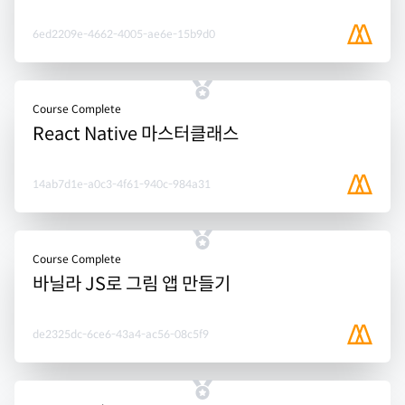
6ed2209e-4662-4005-ae6e-15b9d0
Course Complete
React Native 마스터클래스
14ab7d1e-a0c3-4f61-940c-984a31
Course Complete
바닐라 JS로 그림 앱 만들기
de2325dc-6ce6-43a4-ac56-08c5f9