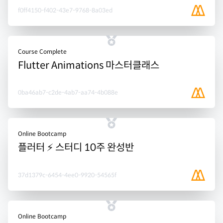
f0ff4150-f402-43e7-9768-8a03ed
Course Complete
Flutter Animations 마스터클래스
0ba46ab7-c2de-4ab7-aa74-4b088e
Online Bootcamp
플러터 ⚡️ 스터디 10주 완성반
37d1379c-6454-4ee0-9920-54565f
Online Bootcamp