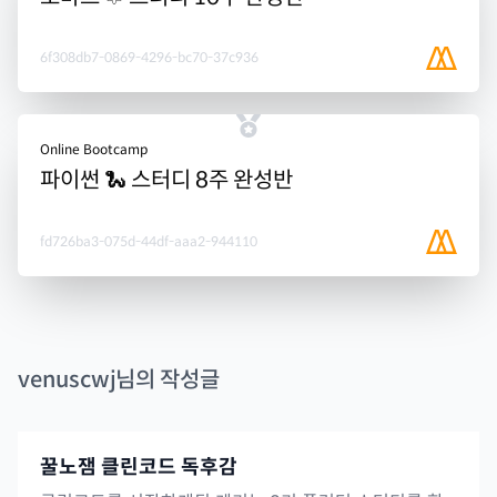
6f308db7-0869-4296-bc70-37c936
Online Bootcamp
파이썬 🐍 스터디 8주 완성반
fd726ba3-075d-44df-aaa2-944110
venuscwj
님의 작성글
꿀노잼 클린코드 독후감