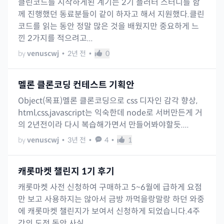
클린코드를 시작하게된 계기는 2기 플러터 스터디를 함
께 진행했던 동료분들이 같이 하자고 해서 지원했다.클린
코드를 읽는 동안 정말 많은 것을 배웠지만 중요하게 느
낀 2가지를 적으려고...
by
venuscwj
•
2년 전
•
0
멜론 클론코딩 컨테스트 기획안
Object(목표)멜론 클론코딩으로 css 디자인 감각 향상,
html,css,javascript는 익숙한데 node로 서버만든게 거
의 2년전이라 다시 복습해가면서 만들어봐야할듯....
by
venuscwj
•
3년 전
•
4
•
1
캐롯마켓 챌린지 1기 후기
캐롯마켓 사전 신청하여 구매하고 5~6월에 급하게 요점
만 보고 사용하지는 않아서 금방 까먹을랑말랑 하던 와중
에 캐롯마켓 챌린지가 보여서 신청하게 되었습니다.4주
간의 도전 동안 사실...