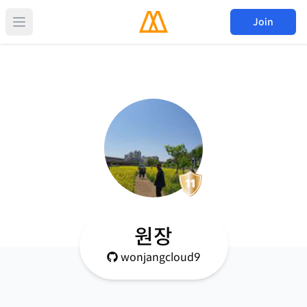
Join
원장
wonjangcloud9