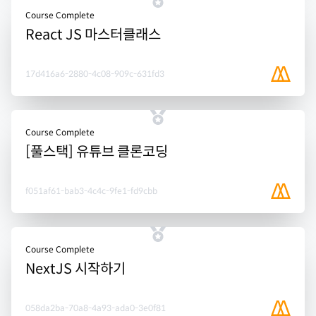
Course Complete
React JS 마스터클래스
17d416a6-2880-4c08-909c-631fd3
Course Complete
[풀스택] 유튜브 클론코딩
f051af61-bab3-4c4c-9fe1-fd9cbb
Course Complete
NextJS 시작하기
058da2ba-70a8-4a93-ada0-3e0f81