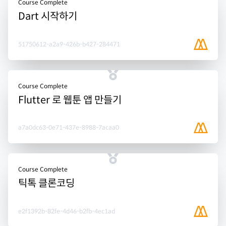
Course Complete
Dart 시작하기
51750612-a2a9-426b-b427-284471
Course Complete
Flutter 로 웹툰 앱 만들기
a7a0dc63-0e71-437e-8988-7acaa0
Course Complete
틱톡 클론코딩
e2f1392b-82fe-4d46-b2fb-4ec1ad