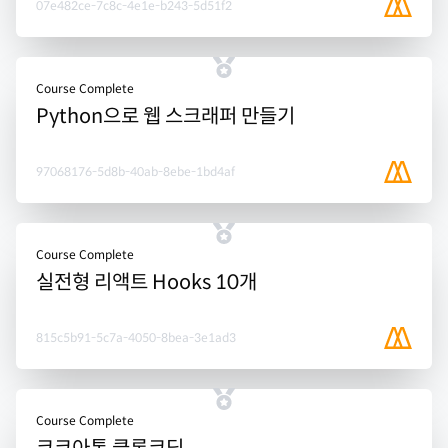
07e482ce-7c8c-4e1e-b243-5d51f2
Course Complete
Python으로 웹 스크래퍼 만들기
97068176-5d8b-40ab-8ebe-1bd4af
Course Complete
실전형 리액트 Hooks 10개
815c5b91-5c7a-4050-8bea-3e1ad3
Course Complete