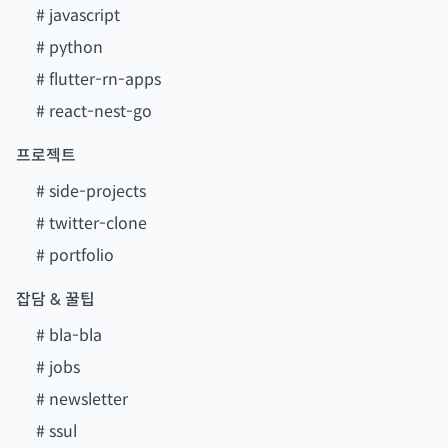
#
javascript
#
python
#
flutter-rn-apps
#
react-nest-go
프로젝트
#
side-projects
#
twitter-clone
#
portfolio
잡담 & 꿀팁
#
bla-bla
#
jobs
#
newsletter
#
ssul