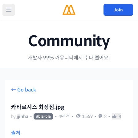
Join
Community
개발자 99% 커뮤니티에서 수다 떨어요!
← Go back
카타르시스 최정점.jpg
by
jjinha
•
•
4년 전
•
1,559
•
2
•
8
#
bla-bla
출처