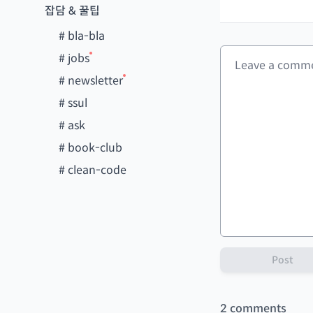
잡담 & 꿀팁
#
bla-bla
#
jobs
#
newsletter
#
ssul
#
ask
#
book-club
#
clean-code
Post
2
comments