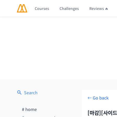
Courses
Challenges
Reviews 🔥
Search
← Go back
#
home
[마감][사이