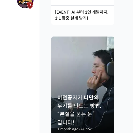
[EVENT] AI 부터 1인 개발까지,
1:1 맞춤 설계 받기!
비전공자가 나만의
무기를 만드는 방법,
“본질을 묻는 눈”
입니다!
1 month ago
•
👀
596