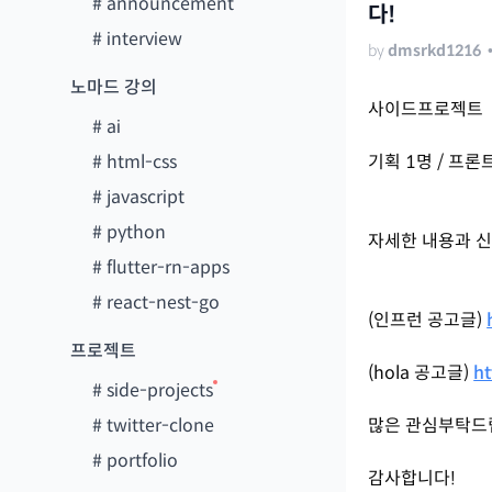
#
announcement
다!
#
interview
by
dmsrkd1216
노마드 강의
사이드프로젝트
#
ai
#
html-css
기획 1명 / 프론
#
javascript
#
python
자세한 내용과 신
#
flutter-rn-apps
#
react-nest-go
(인프런 공고글)
프로젝트
(hola 공고글)
h
#
side-projects
#
twitter-clone
많은 관심부탁드
#
portfolio
감사합니다!