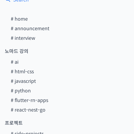
#
home
#
announcement
#
interview
노마드 강의
#
ai
#
html-css
#
javascript
#
python
#
flutter-rn-apps
#
react-nest-go
프로젝트
#
side-projects