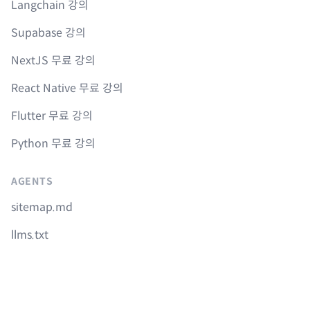
Langchain 강의
Supabase 강의
NextJS 무료 강의
React Native 무료 강의
Flutter 무료 강의
Python 무료 강의
AGENTS
sitemap.md
llms.txt
Instagram
Youtube
Facebook
GitHub