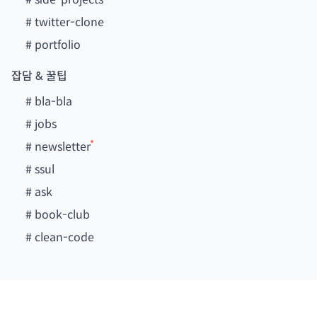
#
twitter-clone
#
portfolio
잡담 & 꿀팁
#
bla-bla
#
jobs
#
newsletter
#
ssul
#
ask
#
book-club
#
clean-code