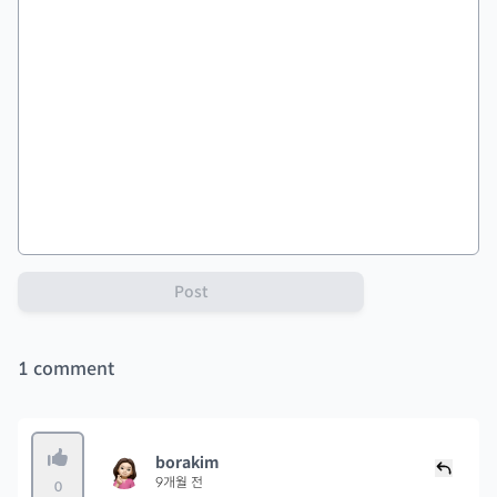
Post
1
comment
borakim
9개월 전
0