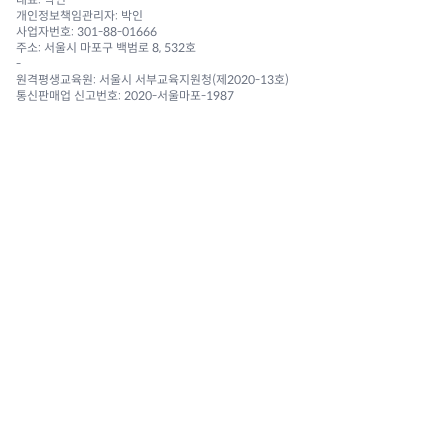
개인정보책임관리자: 박인
사업자번호: 301-88-01666
주소: 서울시 마포구 백범로 8, 532호
-
원격평생교육원: 서울시 서부교육지원청(제2020-13호)
통신판매업 신고번호: 2020-서울마포-1987
이메일: help [@] nomadcoders.co
전화번호: 070-5236-4815
NAVIGATION
Courses
Challenges
Reviews 🔥
Community
FAQ