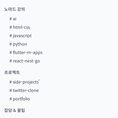
노마드 강의
#
ai
#
html-css
#
javascript
#
python
#
flutter-rn-apps
#
react-nest-go
프로젝트
#
side-projects
#
twitter-clone
#
portfolio
잡담 & 꿀팁