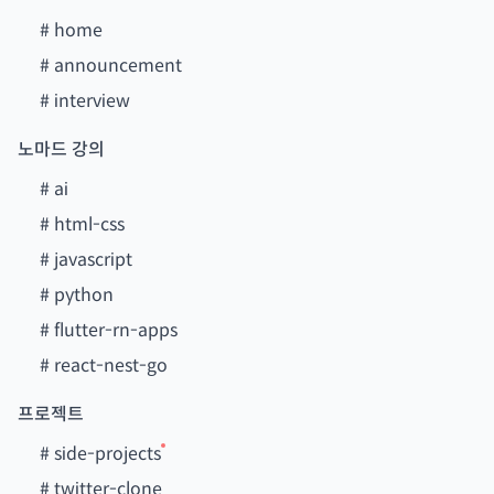
#
home
#
announcement
#
interview
노마드 강의
#
ai
#
html-css
#
javascript
#
python
#
flutter-rn-apps
#
react-nest-go
프로젝트
#
side-projects
#
twitter-clone