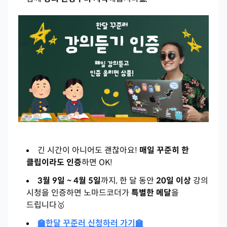
긴 시간이 아니어도 괜찮아요!
매일 꾸준히 한
클립이라도 인증
하면 OK!
3월 9일 ~ 4월 5일
까지, 한 달 동안
20일 이상
강의
시청을 인증하면 노마드코더가
특별한 메달
을
드립니다🥇
🏫한달 꾸준러 신청하러 가기🏫