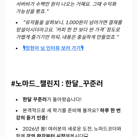
서버비가 수백만 원이 나오는 거예요. 그때 수익화
가능성을 봤죠."
"유저들을 살펴보니, 1,000원이 넘어가면 결제를
망설이시더라고요. ‘커피 한 잔 보다 싼 가격’ 정도로
가볍게 즐기기만 하되, 내용은 충실하게 만들었죠."
🎙️정현아 님 인터뷰 보러 가기🎙️
#노마드_챌린지 : 한달_꾸준러
한달 꾸준러
가 돌아왔습니다!
본격적으로 새 학기를 준비해 볼까요?
하루 한 번
강의 듣기 인증!
2026년 봄! 여러분의 새로운 도전, 노마드코더와
함께
강의 완강부터 시작
해봅시다💻