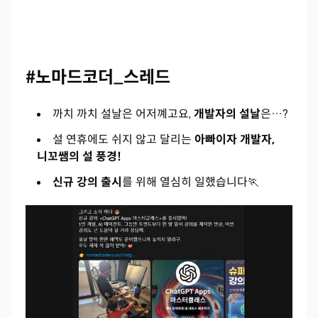
#노마드코더_스레드
까치 까치 설날은 어저꼐고요,
개발자의 설날
은…?
설 연휴에도 쉬지 않고 달리는
아빠이자 개발자,
니꼬쌤의 설 풍경!
신규 강의 출시
를 위해 열심히 일했습니다🏃