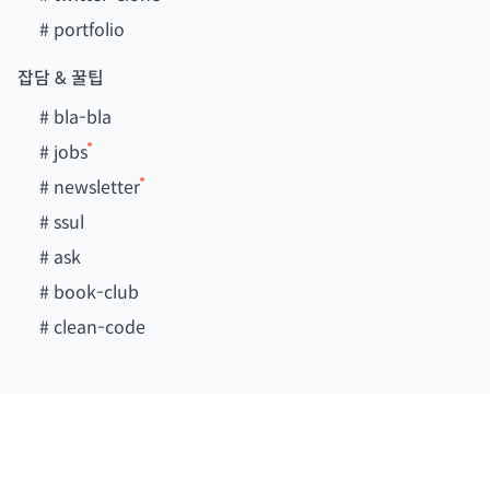
#
portfolio
잡담 & 꿀팁
#
bla-bla
#
jobs
#
newsletter
#
ssul
#
ask
#
book-club
#
clean-code