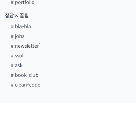
#
portfolio
잡담 & 꿀팁
#
bla-bla
#
jobs
#
newsletter
#
ssul
#
ask
#
book-club
#
clean-code