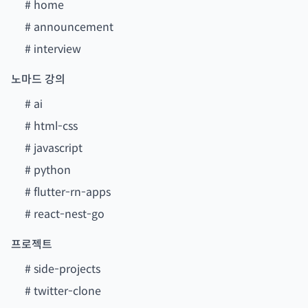
#
home
#
announcement
#
interview
노마드 강의
#
ai
#
html-css
#
javascript
#
python
#
flutter-rn-apps
#
react-nest-go
프로젝트
#
side-projects
#
twitter-clone