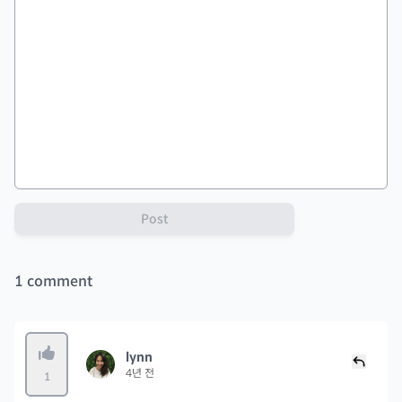
Post
1
comment
lynn
4년 전
1