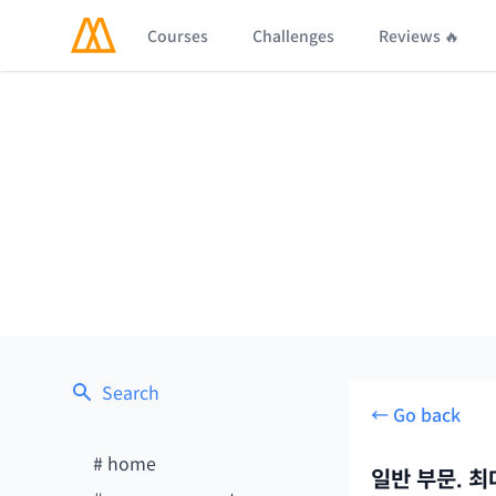
Courses
Challenges
Reviews 🔥
Search
← Go back
#
home
일반 부문. 