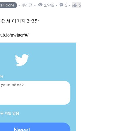
•
4년 전
•
2,946
•
3
•
5
ter-clone
+ 캡쳐 이미지 2~3장
hub.io/nwitter/#/