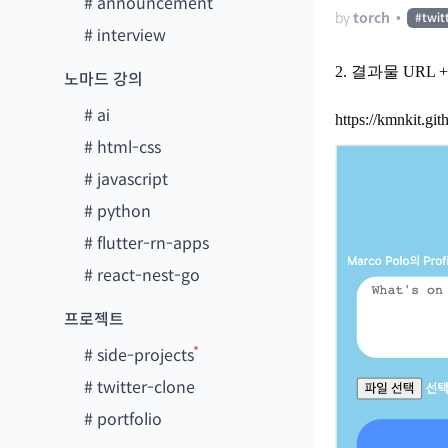
#
announcement
by
torch
•
#
twit
#
interview
2. 결과물 URL 
노마드 강의
#
ai
https://kmnkit.git
#
html-css
#
javascript
#
python
#
flutter-rn-apps
#
react-nest-go
프로젝트
#
side-projects
#
twitter-clone
#
portfolio