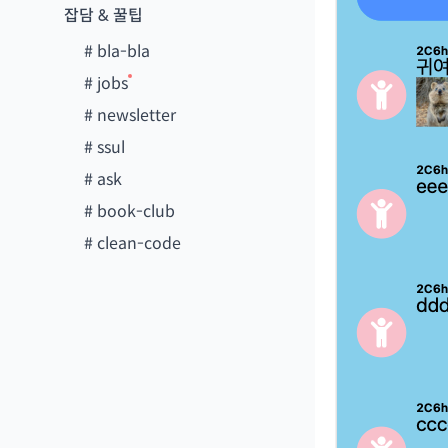
잡담 & 꿀팁
#
bla-bla
#
jobs
#
newsletter
#
ssul
#
ask
#
book-club
#
clean-code