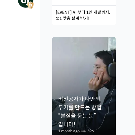
[EVENT] AI 부터 1인 개발까지,
1:1 맞춤 설계 받기!
비전공자가 나만의
무기를 만드는 방법,
“본질을 묻는 눈”
입니다!
1 month ago
•
👀
596