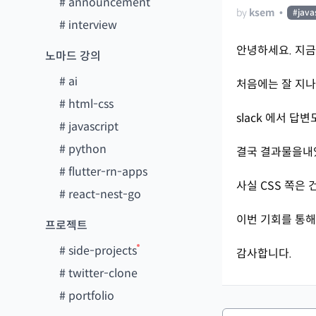
#
announcement
by
ksem
•
#
java
#
interview
안녕하세요. 지금
노마드 강의
#
ai
처음에는 잘 지
#
html-css
slack 에서 답
#
javascript
#
python
결국 결과물을내
#
flutter-rn-apps
사실 CSS 쪽은
#
react-nest-go
이번 기회를 통해
프로젝트
#
side-projects
감사합니다.
#
twitter-clone
#
portfolio